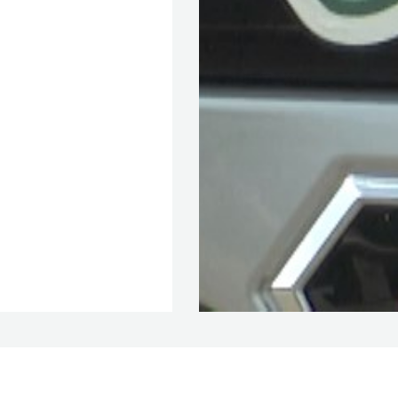
Жара и вирусы: рязанцам рассказали,
как защититься от энтеровирусной
инфекции