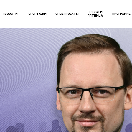
НОВОСТИ.
НОВОСТИ
РЕПОРТАЖИ
СПЕЦПРОЕКТЫ
ПРОГРАММЫ
ПЯТНИЦА