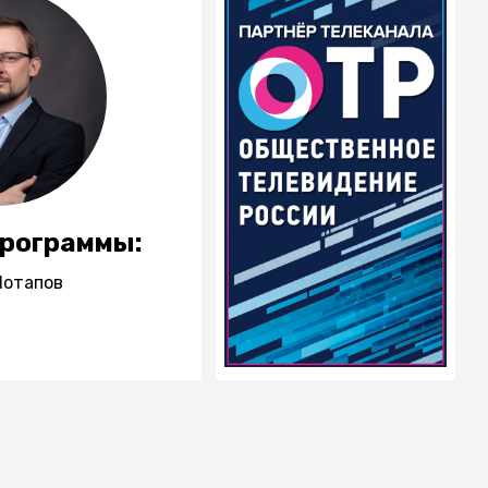
рограммы:
Потапов