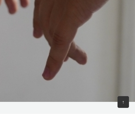
↑
18:00