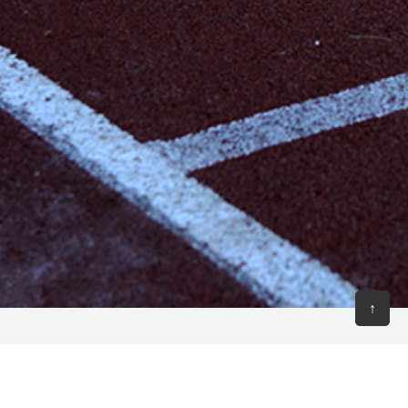
↑
18:00