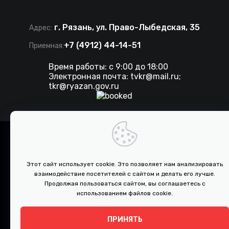
г. Рязань, ул. Право-Лыбедская, 35
Адрес:
+7 (4912) 44-14-51
Приемная:
Время работы: с 9:00 до 18:00
Электронная почта:
tvkr@mail.ru
;
tkr@ryazan.gov.ru
©
2026 . Все права защищены. ТКР.
Разработка сайта IT-media
Этот сайт использует cookie. Это позволяет нам анализировать
взаимодействие посетителей с сайтом и делать его лучше.
ПРОТИВОДЕЙСТВИЕ КОРРУПЦИИ
Продолжая пользоваться сайтом, вы соглашаетесь с
использованием файлов cookie.
Документы
ПРИНЯТЬ
↑
Политика конфиденциальности