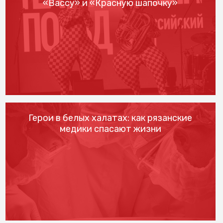
«Вассу» и «Красную шапочку»
Герои в белых халатах: как рязанские
медики спасают жизни