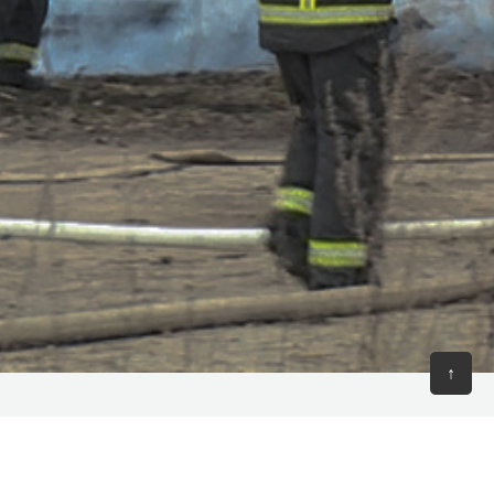
↑
18:00